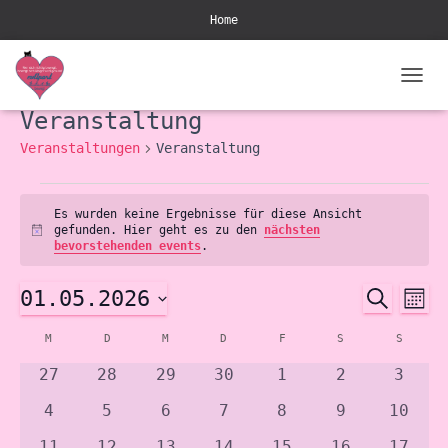
Home
NAVIG
UMSCH
Veranstaltung
Veranstaltungen
Veranstaltung
Veranstaltungen
Es wurden keine Ergebnisse für diese Ansicht
gefunden. Hier geht es zu den
nächsten
Notice
bevorstehenden events
.
01.05.2026
SUCHE
Ve
Veran
MONA
Datum
An
M
MONTAG
D
DIENSTAG
M
MITTWOCH
D
DONNERSTAG
F
FREITAG
S
SAMSTAG
S
SONNTA
Suche
Kalender
wählen.
0
0
0
0
0
0
0
Na
27
28
29
30
1
2
3
und
von
events
events
events
events
events
events
event
0
0
0
0
0
0
0
4
5
6
7
8
9
10
events
events
events
events
events
events
Ansic
event
Veranstaltungen
0
0
0
0
0
0
0
11
12
13
14
15
16
17