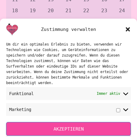
events
events
events
events
events
events
event
Navig
0
0
0
0
0
0
0
18
19
20
21
22
23
24
events
events
events
events
events
events
event
0
0
0
0
0
0
0
25
26
27
28
29
30
31
events
events
events
events
events
events
event
Zustimmung verwalten
Es wurden keine Ergebnisse für diese Ansicht
gefunden. Hier geht es zu den
nächsten
Um dir ein optimales Erlebnis zu bieten, verwenden wir
Notice
bevorstehenden events
.
Technologien wie Cookies, um Geräteinformationen zu
speichern und/oder darauf zuzugreifen. Wenn du diesen
Technologien zustimmst, können wir Daten wie das
Surfverhalten oder eindeutige IDs auf dieser Website
Apr.
Dieser Monat
Juni
verarbeiten. Wenn du deine Zustimmung nicht erteilst oder
zurückziehst, können bestimmte Merkmale und Funktionen
beeinträchtigt werden.
KALENDER ABONNIEREN
Funktional
Immer aktiv
RGOMETER bzw. TACX Stufentests individuelle Terminvergabe
Marketing
Marketi
bitte unter 0664/2423122. Diese Austestungen können auch in
der Heiltherme Bad Waltersdorf im Fitnessraum an
Donnerstagen nachmittags eingeteilt werden.
AKZEPTIEREN