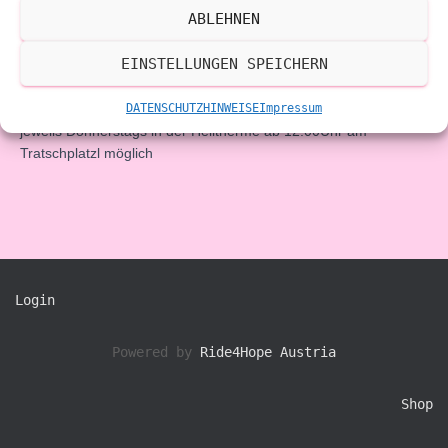
Grundlagen Trainingskurse laktatgesteuert und geführte
ABLEHNEN
Strecken „Kroatien“ ab November (aufbauend bis März) bitte
ebenso auf individuelle Anfrage unter 0664/2423122 (da
EINSTELLUNGEN SPEICHERN
Termine wettertechnisch angepasst werden).
Besprechungen zum Training, oder Allgemein zur Bewegung,
DATENSCHUTZHINWEISE
Impressum
jeweils Donnerstags in der Heiltherme ab 12:00Uhr am
Tratschplatzl möglich
Login
Powered by
Ride4Hope Austria
Shop