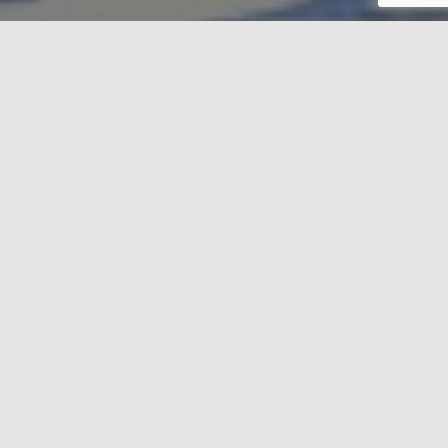
Mein Leistungsangebot
Durch rückstandslose Verbrennung in
der Zelle kann mit geringen Aufwand
aus dem komplexen System Mensch viel
Energie herausgeholt werden. Deshalb
biete ich meine Dienstleistungen an