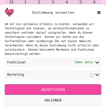
0
0
0
0
0
0
0
31
1
2
3
4
5
6
events
events
events
events
events
events
event
Zustimmung verwalten
Es gibt keine Veranstaltungen an diesem Tag.
Notice
Um dir ein optimales Erlebnis zu bieten, verwenden wir
Technologien wie Cookies, um Geräteinformationen zu
Juli
Dieser Monat
Sep.
speichern und/oder darauf zuzugreifen. Wenn du diesen
Technologien zustimmst, können wir Daten wie das
Surfverhalten oder eindeutige IDs auf dieser Website
verarbeiten. Wenn du deine Zustimmung nicht erteilst oder
KALENDER ABONNIEREN
zurückziehst, können bestimmte Merkmale und Funktionen
beeinträchtigt werden.
Funktional
Immer aktiv
RGOMETER bzw. TACX Stufentests individuelle Terminvergabe
bitte unter 0664/2423122. Diese Austestungen können auch in
der Heiltherme Bad Waltersdorf im Fitnessraum an
Marketing
Marketi
Donnerstagen nachmittags eingeteilt werden.
Grundlagen Trainingskurse laktatgesteuert und geführte
AKZEPTIEREN
Strecken „Kroatien“ ab November (aufbauend bis März) bitte
ebenso auf individuelle Anfrage unter 0664/2423122 (da
ABLEHNEN
Termine wettertechnisch angepasst werden).