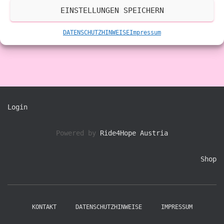
EINSTELLUNGEN SPEICHERN
Besprechungen zum Training, oder Allgemein zur Bewegung,
jeweils Donnerstags in der Heiltherme ab 12:00Uhr am
DATENSCHUTZHINWEISE
Impressum
Tratschplatzl möglich
Login
Powered by
Ride4Hope Austria
Shop
KONTAKT
DATENSCHUTZHINWEISE
IMPRESSUM