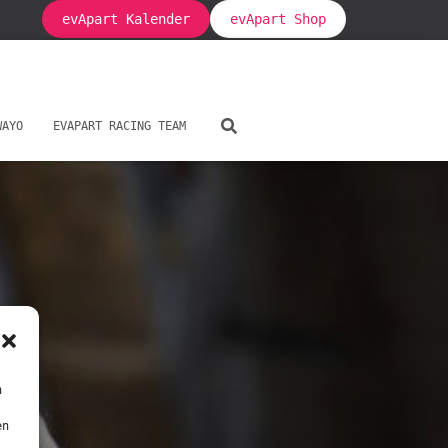
evApart Kalender
evApart Shop
WAYO
EVAPART RACING TEAM
l
n
en