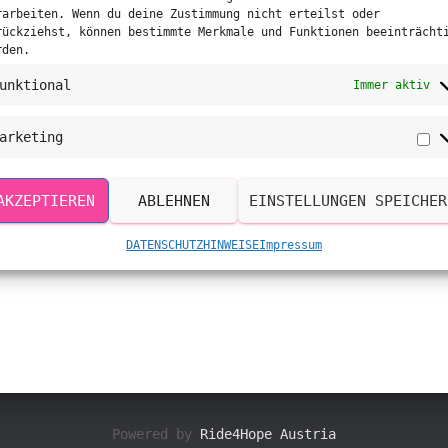
rarbeiten. Wenn du deine Zustimmung nicht erteilst oder
rückziehst, können bestimmte Merkmale und Funktionen beeinträcht
rden.
unktional
Immer aktiv
arketing
Ma
AKZEPTIEREN
ABLEHNEN
EINSTELLUNGEN SPEICHER
DATENSCHUTZHINWEISE
Impressum
Powered by
Ride4Hope Austria