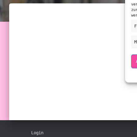
ve
zu
we
F
M
Login