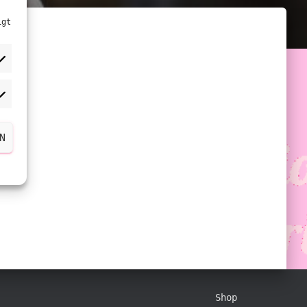
igt
rketing
N
Shop